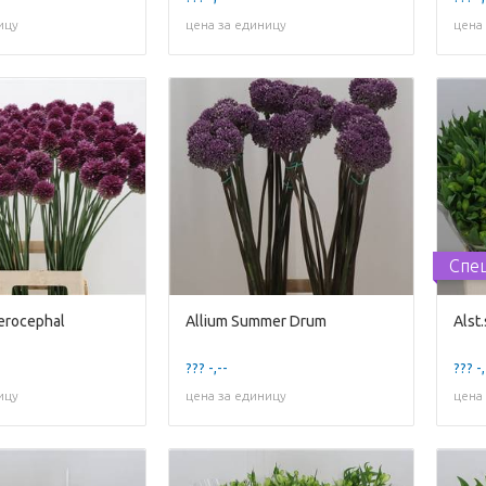
ицу
цена за единицу
цена
Спе
erocephal
Allium Summer Drum
??? -,--
??? -,
ицу
цена за единицу
цена