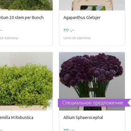
ntum 20 stem per Bunch
Agapanthus Gletsjer
--
??? -,--
 за единицу
цена за единицу
Специальное предложение
emilla M Robustica
Allium Sphaerocephal
--
??? -,--