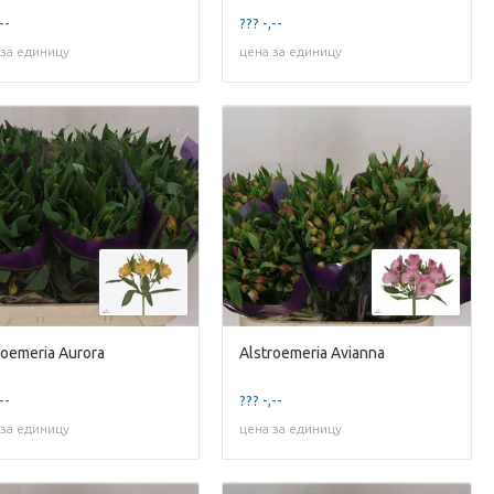
--
??? -,--
 за единицу
цена за единицу
roemeria Aurora
Alstroemeria Avianna
--
??? -,--
 за единицу
цена за единицу