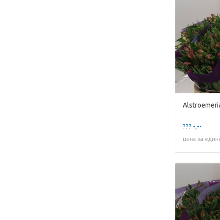
Alstroemeri
??? -,--
цена за един