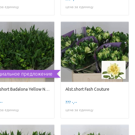
 за единицу
цена за единицу
циальное предложение
Alst.short Badalona Yellow NEW!!
Alst.short Fash Couture
--
??? -,--
 за единицу
цена за единицу