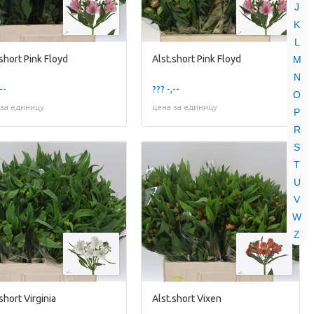
J
K
L
.short Pink Floyd
Alst.short Pink Floyd
M
N
--
??? -,--
O
 за единицу
цена за единицу
P
R
S
T
U
V
W
Z
short Virginia
Alst.short Vixen