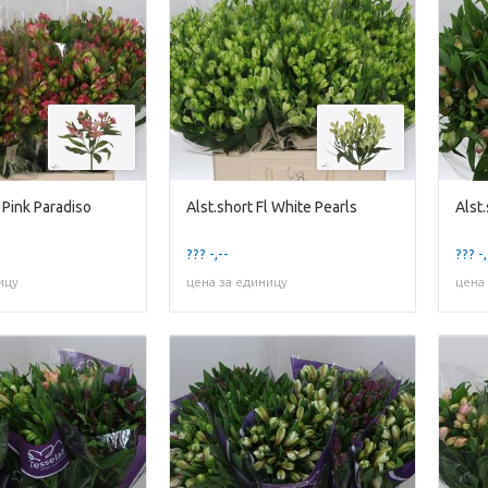
l Pink Paradiso
Alst.short Fl White Pearls
Alst.
??? -,--
??? -,
ицу
цена за единицу
цена