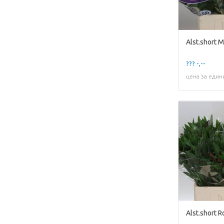
Alst.short M
??? -,--
цена за един
Alst.short R