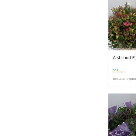
Alst.short F
??? -,--
цена за един