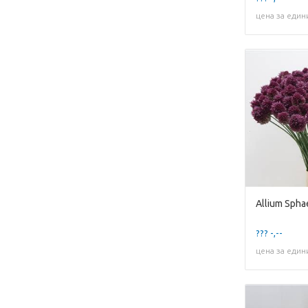
цена за един
Allium Spha
??? -,--
цена за един