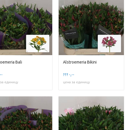
roemeria Bali
Alstroemeria Bikini
--
??? -,--
 за единицу
цена за единицу