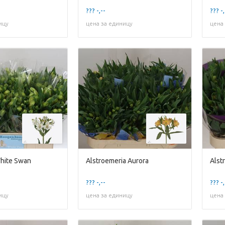
??? -,--
??? -,
ицу
цена за единицу
цена
White Swan
Alstroemeria Aurora
Alst
??? -,--
??? -,
ицу
цена за единицу
цена