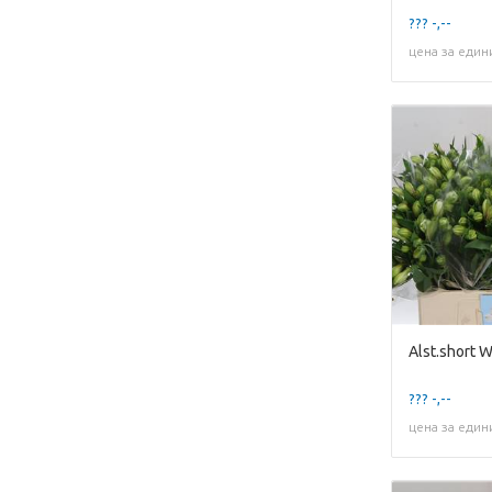
??? -,--
цена за един
Alst.short 
??? -,--
цена за един