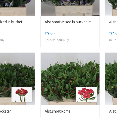
ixed in bucket
Alst.short Mixed in bucket Import Ex
Alst
??? -,--
??? -,
ицу
цена за единицу
цена
ockstar
Alst.short Rome
Alst.