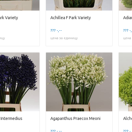
ark Variety
Achillea F Park Variety
Adia
??? -,--
??? -,
ицу
цена за единицу
цена
Intermedius
Agapanthus Praecox Meoni
Alch
??? -,--
??? -,