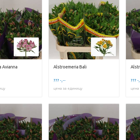
a Avianna
Alstroemeria Bali
Alst
??? -,--
??? -,
ицу
цена за единицу
цена