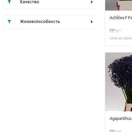
Качество
Achillea F P
Жизнеспособность
??? -,--
цена за един
Agapanthus 
??? -,--