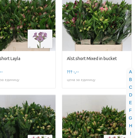
short Layla
Alst.short Mixed in bucket
A
--
??? -,--
B
 за единицу
цена за единицу
C
D
E
F
G
H
I