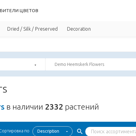
БИТЕЛИ ЦВЕТОВ
Dried / Silk / Preserved
Decoration
Demo Heemskerk Flowers
rs
rs
в наличии
2332
растений
Сортировка по
Description