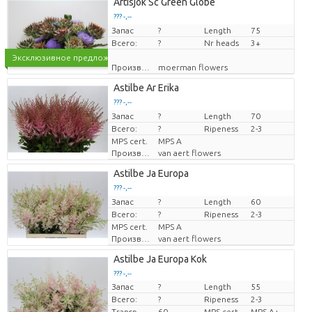
Artisjok Sc Green Globe
??? -,--
Запас
цена за единицу
?
Length
75
Всего:
?
Nr heads
3+
Эксклюзивное предложение
Производитель
moerman flowers
Astilbe Ar Erika
??? -,--
Запас
цена за единицу
?
Length
70
Всего:
?
Ripeness
2-3
MPS cert.
MPS A
Производитель
van aert flowers
Astilbe Ja Europa
??? -,--
Запас
цена за единицу
?
Length
60
Всего:
?
Ripeness
2-3
MPS cert.
MPS A
Производитель
van aert flowers
Astilbe Ja Europa Kok
??? -,--
Запас
?
Length
55
цена за единицу
Всего:
?
Ripeness
2-3
Transport height
60
MPS cert.
MPS A+