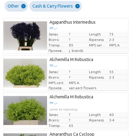
Other
Cash & Carry Flowers
Agapanthus Intermedius
??? -,--
Запас
?
Length
75
цена за единицу
Всего:
?
Ripeness
2-3
Transport height
85
MPS sertifikāts
MPS A
Производитель
j. brands
Alchemilla M Robustica
??? -,--
Запас
цена за единицу
?
Length
55
Всего:
?
Ripeness
2-3
MPS cert.
MPS A
Производитель
van aert flowers
Alchemilla M Robustica
??? -,--
цена за единицу
Запас
?
Length
60
Всего:
?
Ripeness
3-4
Transport height
65
Amaranthus Ca Cycloop