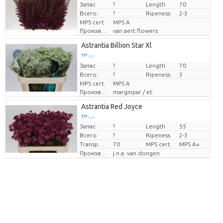
Запас
цена за единицу
?
Length
70
Всего:
?
Ripeness
2-3
MPS cert.
MPS A
Производитель
van aert flowers
Astrantia Billion Star Xl
??? -,--
Запас
цена за единицу
?
Length
70
Всего:
?
Ripeness
3
MPS cert.
MPS A
Производитель
marginpar / et
Astrantia Red Joyce
??? -,--
Запас
?
Length
55
цена за единицу
Всего:
?
Ripeness
2-3
Transport height
70
MPS cert.
MPS A+
Производитель
j.n.a. van dongen