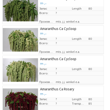
??? -,--
Запас
цена за единицу
?
Length
80
Всего:
?
Производитель
mts. j.j. winkel e.a.
Amaranthus Ca Cycloop
??? -,--
Запас
цена за единицу
?
Length
80
Всего:
?
Производитель
mts. j.j. winkel e.a.
Amaranthus Ca Cycloop
??? -,--
Запас
цена за единицу
?
Length
80
Всего:
?
Производитель
mts. j.j. winkel e.a.
Amaranthus Ca Rosary
??? -,--
Запас
цена за единицу
?
Length
80
Всего:
?
Transport height
85