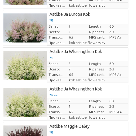
Производитель
kok astilbe flowers bv
Astilbe Ja Europa Kok
??? -,--
Запас
?
Length
60
цена за единицу
Всего:
?
Ripeness
2-3
Transport height
65
MPS cert.
MPS A+
Производитель
kok astilbe flowers bv
Astilbe Ja Whasingthon Kok
??? -,--
Запас
?
Length
60
цена за единицу
Всего:
?
Ripeness
2-3
Transport height
65
MPS cert.
MPS A+
Производитель
kok astilbe flowers bv
Astilbe Ja Whasingthon Kok
??? -,--
Запас
?
Length
60
цена за единицу
Всего:
?
Ripeness
2-3
Transport height
65
MPS cert.
MPS A+
Производитель
kok astilbe flowers bv
Astilbe Maggie Daley
??? -,--