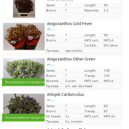
Запас
?
Length
90
Всего:
?
Ripeness
2-3
Anigozanthos Gold Fever
??? -,--
Запас
?
Length
90
цена за единицу
Всего:
?
MPS cert.
MPS A
Certificaten Kenya Flower Counsel
Kfc Silver
Производитель
sian-sololo
Anigozanthos Other Green
??? -,--
Запас
?
Length
100
цена за единицу
Всего:
?
Transport height
105
Bloemkleur
Groen
MPS cert.
MPS A
Эксклюзивное предложение
Производитель
a.h. van den haak
Artisjok Cardunculus
??? -,--
Запас
?
Length
80
цена за единицу
Всего:
?
Transport height
85
Nr heads
3+
MPS cert.
MPS A+
Эксклюзивное предложение
Производитель
h.j. oomen