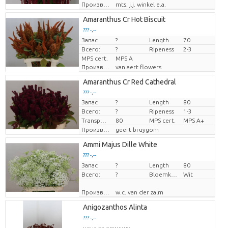
Производитель
mts. j.j. winkel e.a.
Amaranthus Cr Hot Biscuit
??? -,--
Запас
цена за единицу
?
Length
70
Всего:
?
Ripeness
2-3
MPS cert.
MPS A
Производитель
van aert flowers
Amaranthus Cr Red Cathedral
??? -,--
Запас
?
Length
80
цена за единицу
Всего:
?
Ripeness
1-3
Transport height
80
MPS cert.
MPS A+
Производитель
geert bruygom
Ammi Majus Dille White
??? -,--
Запас
цена за единицу
?
Length
80
Всего:
?
Bloemkleur
Wit
Производитель
w.c. van der zalm
Anigozanthos Alinta
??? -,--
цена за единицу